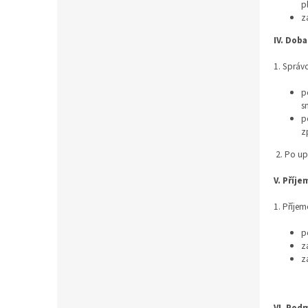
pl
z
IV.
Doba
1. Správ
p
s
p
z
2. Po up
V.
Příje
1. Příje
p
z
z
VI.
Podm