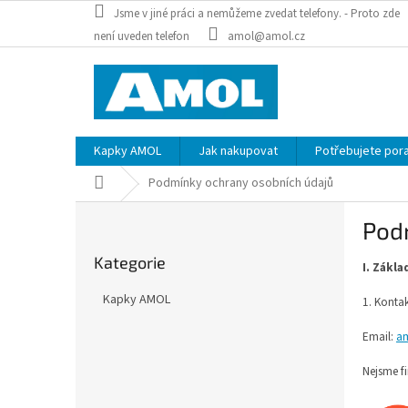
Přejít
Jsme v jiné práci a nemůžeme zvedat telefony. - Proto zde
na
není uveden telefon
amol@amol.cz
obsah
Kapky AMOL
Jak nakupovat
Potřebujete porad
Domů
Podmínky ochrany osobních údajů
P
Pod
o
Přeskočit
s
Kategorie
kategorie
I. Zákl
t
r
Kapky AMOL
1. Kontak
a
n
Email:
a
n
í
Nejsme f
p