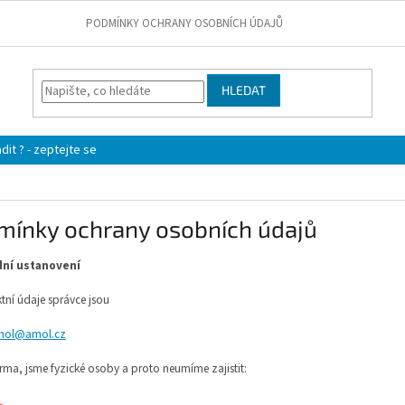
PODMÍNKY OCHRANY OSOBNÍCH ÚDAJŮ
HLEDAT
it ? - zeptejte se
mínky ochrany osobních údajů
adní ustanovení
tní údaje správce jsou
mol@amol.cz
irma, jsme fyzické osoby a proto neumíme zajistit: