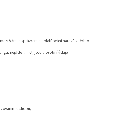
 mezi Vámi a správcem a uplatňování nároků z těchto
gu, nejdéle …. let, jsou-li osobní údaje
ovozováním e-shopu,