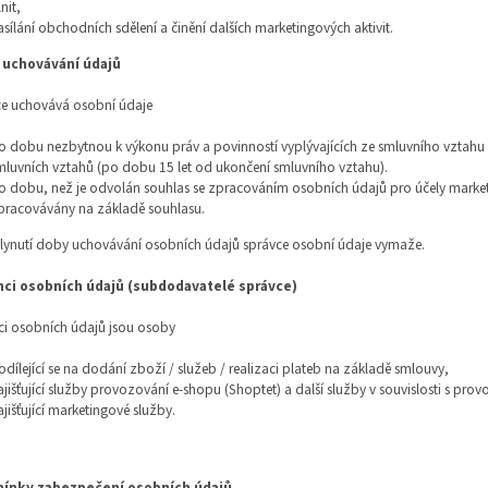
nit,
asílání obchodních sdělení a činění dalších marketingových aktivit.
 uchovávání údajů
ce uchovává osobní údaje
o dobu nezbytnou k výkonu práv a povinností vyplývajících ze smluvního vztahu
mluvních vztahů (po dobu 15 let od ukončení smluvního vztahu).
o dobu, než je odvolán souhlas se zpracováním osobních údajů pro účely marketin
pracovávány na základě souhlasu.
lynutí doby uchovávání osobních údajů správce osobní údaje vymaže.
mci osobních údajů (subdodavatelé správce)
mci osobních údajů jsou osoby
odílející se na dodání zboží / služeb / realizaci plateb na základě smlouvy,
ajišťující služby provozování e-shopu (Shoptet) a další služby v souvislosti s pr
ajišťující marketingové služby.
ínky zabezpečení osobních údajů