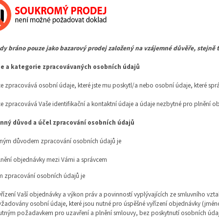
edy bráno pouze jako bazarový prodej založený na vzájemné důvěře, stejně t
je a kategorie zpracovávaných osobních údajů
ce zpracovává osobní údaje, které jste mu poskytl/a nebo osobní údaje, které sprá
ce zpracovává Vaše identifikační a kontaktní údaje a údaje nezbytné pro plnění o
nný důvod a účel zpracování osobních údajů
ným důvodem zpracování osobních údajů je
lnění objednávky mezi Vámi a správcem
m zpracování osobních údajů je
yřízení Vaší objednávky a výkon práv a povinností vyplývajících ze smluvního vz
yžadovány osobní údaje, které jsou nutné pro úspěšné vyřízení objednávky (jméno
utným požadavkem pro uzavření a plnění smlouvy, bez poskytnutí osobních údajů 