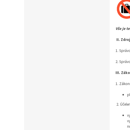
a
n
e
l
Vše je t
II.
Zdro
1. Správ
2. Správ
III.
Záko
1. Zákon
p
2. Účele
v
v
n